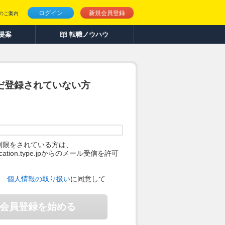
ログイン
新規会員登録
のご案内
人提案
転職ノウハウ
だ登録されていない方
制限をされている方は、
ification.type.jpからのメール受信を許可
。
、
個人情報の取り扱い
に同意して
会員登録を始める