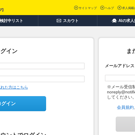
サイトマップ
ヘルプ
求人掲載
検討中リスト
スカウト
AIの求
ログイン
ま
メールアドレス
※メール受信
忘れた方はこちら
noreply@not
してください
ログイン
会員規約