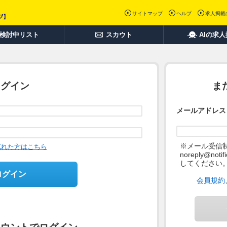
サイトマップ
ヘルプ
求人掲載
検討中リスト
スカウト
AIの求
ログイン
ま
メールアドレス
※メール受信
忘れた方はこちら
noreply@not
してください
ログイン
会員規約