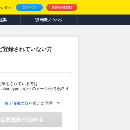
ログイン
新規会員登録
のご案内
人提案
転職ノウハウ
だ登録されていない方
制限をされている方は、
ification.type.jpからのメール受信を許可
。
、
個人情報の取り扱い
に同意して
会員登録を始める