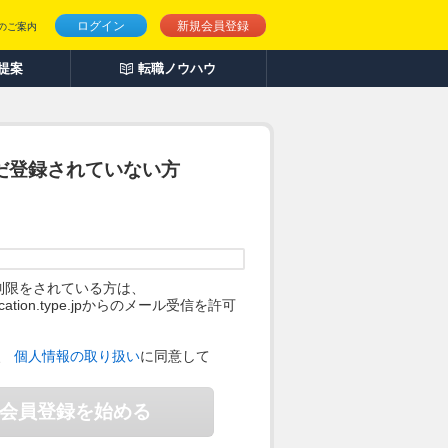
ログイン
新規会員登録
のご案内
人提案
転職ノウハウ
だ登録されていない方
制限をされている方は、
ification.type.jpからのメール受信を許可
。
、
個人情報の取り扱い
に同意して
会員登録を始める