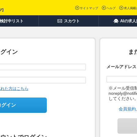
サイトマップ
ヘルプ
求人掲載
検討中リスト
スカウト
AIの求
ログイン
ま
メールアドレス
※メール受信
忘れた方はこちら
noreply@not
してください
ログイン
会員規約