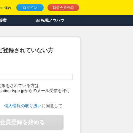
ログイン
新規会員登録
のご案内
人提案
転職ノウハウ
だ登録されていない方
制限をされている方は、
ification.type.jpからのメール受信を許可
。
、
個人情報の取り扱い
に同意して
会員登録を始める