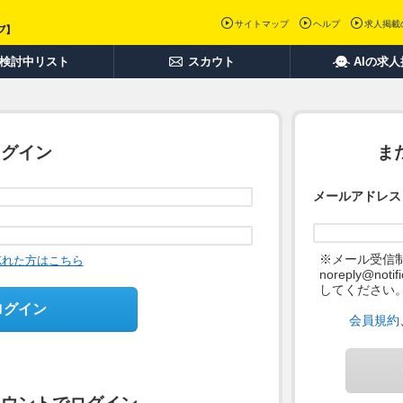
サイトマップ
ヘルプ
求人掲載
検討中リスト
スカウト
AIの求
ログイン
ま
メールアドレス
※メール受信
忘れた方はこちら
noreply@not
してください
ログイン
会員規約