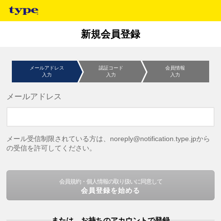
新規会員登録
メールアドレス
認証コード
会員情報
入力
入力
入力
メールアドレス
メール受信制限されている方は、noreply@notification.type.jpから
の受信を許可してください。
会員規約・個人情報の取り扱いに同意して
会員登録を始める
または、お持ちのアカウントで登録