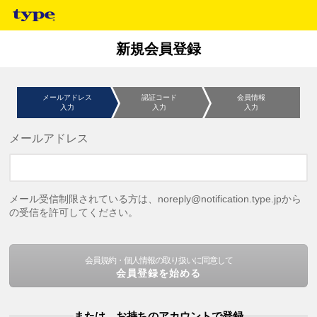
新規会員登録
メールアドレス
認証コード
会員情報
入力
入力
入力
メールアドレス
メール受信制限されている方は、noreply@notification.type.jpから
の受信を許可してください。
会員規約・個人情報の取り扱いに同意して
会員登録を始める
または、お持ちのアカウントで登録