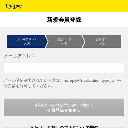
新規会員登録
メールアドレス
認証コード
会員情報
入力
入力
入力
メールアドレス
メール受信制限されている方は、noreply@notification.type.jpから
の受信を許可してください。
会員規約・個人情報の取り扱いに同意して
会員登録を始める
または、お持ちのアカウントで登録