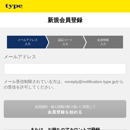
新規会員登録
メールアドレス
認証コード
会員情報
入力
入力
入力
メールアドレス
メール受信制限されている方は、noreply@notification.type.jpから
の受信を許可してください。
会員規約・個人情報の取り扱いに同意して
会員登録を始める
または、お持ちのアカウントで登録