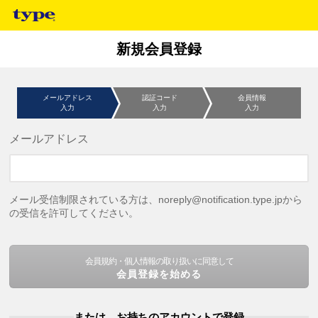
新規会員登録
メールアドレス
認証コード
会員情報
入力
入力
入力
メールアドレス
メール受信制限されている方は、noreply@notification.type.jpから
の受信を許可してください。
会員規約・個人情報の取り扱いに同意して
会員登録を始める
または、お持ちのアカウントで登録