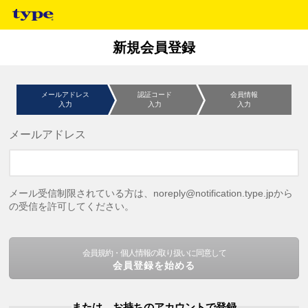
新規会員登録
メールアドレス
認証コード
会員情報
入力
入力
入力
メールアドレス
メール受信制限されている方は、noreply@notification.type.jpから
の受信を許可してください。
会員規約・個人情報の取り扱いに同意して
会員登録を始める
または、お持ちのアカウントで登録