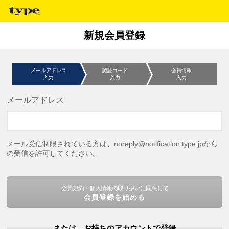
新規会員登録
メールアドレス
認証コード
会員情報
入力
入力
入力
メールアドレス
メール受信制限されている方は、noreply@notification.type.jpから
の受信を許可してください。
会員規約・個人情報の取り扱いに同意して
会員登録を始める
または、お持ちのアカウントで登録