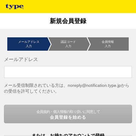
新規会員登録
メールアドレス
認証コード
会員情報
入力
入力
入力
メールアドレス
メール受信制限されている方は、noreply@notification.type.jpから
の受信を許可してください。
会員規約・個人情報の取り扱いに同意して
会員登録を始める
または、お持ちのアカウントで登録