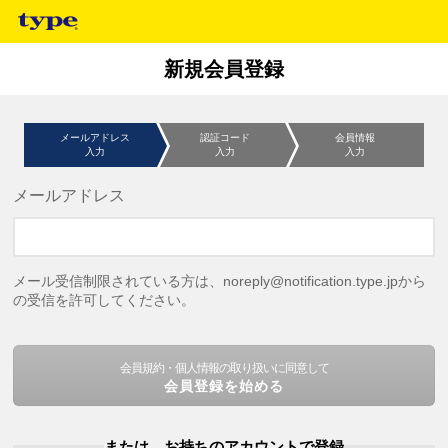
新規会員登録
メールアドレス
認証コード
会員情報
入力
入力
入力
メールアドレス
メール受信制限されている方は、noreply@notification.type.jpから
の受信を許可してください。
会員規約・個人情報の取り扱いに同意して
会員登録を始める
または、お持ちのアカウントで登録