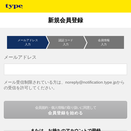
新規会員登録
メールアドレス
認証コード
会員情報
入力
入力
入力
メールアドレス
メール受信制限されている方は、noreply@notification.type.jpから
の受信を許可してください。
会員規約・個人情報の取り扱いに同意して
会員登録を始める
または、お持ちのアカウントで登録