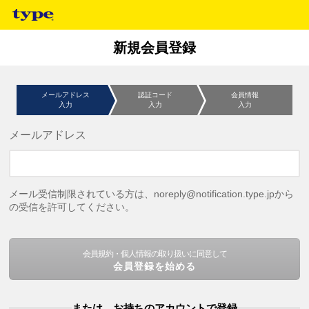
新規会員登録
メールアドレス
認証コード
会員情報
入力
入力
入力
メールアドレス
メール受信制限されている方は、noreply@notification.type.jpから
の受信を許可してください。
会員規約・個人情報の取り扱いに同意して
会員登録を始める
または、お持ちのアカウントで登録