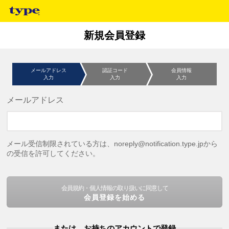
新規会員登録
メールアドレス
認証コード
会員情報
入力
入力
入力
メールアドレス
メール受信制限されている方は、noreply@notification.type.jpから
の受信を許可してください。
会員規約・個人情報の取り扱いに同意して
会員登録を始める
または、お持ちのアカウントで登録