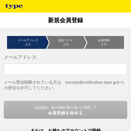
新規会員登録
メールアドレス
認証コード
会員情報
入力
入力
入力
メールアドレス
メール受信制限されている方は、noreply@notification.type.jpから
の受信を許可してください。
会員規約・個人情報の取り扱いに同意して
会員登録を始める
または、お持ちのアカウントで登録