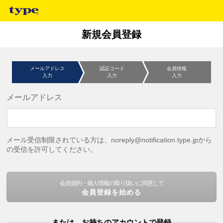
新規会員登録
メールアドレス
認証コード
会員情報
入力
入力
入力
メールアドレス
メール受信制限されている方は、noreply@notification.type.jpから
の受信を許可してください。
会員規約・個人情報の取り扱いに同意して
会員登録を始める
または、お持ちのアカウントで登録