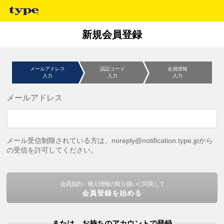
新規会員登録
メールアドレス
認証コード
会員情報
入力
入力
入力
メールアドレス
メール受信制限されている方は、noreply@notification.type.jpから
の受信を許可してください。
会員規約・個人情報の取り扱いに同意して
会員登録を始める
または、お持ちのアカウントで登録