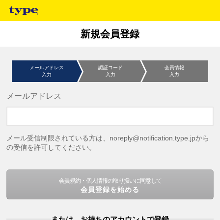
新規会員登録
メールアドレス
認証コード
会員情報
入力
入力
入力
メールアドレス
メール受信制限されている方は、noreply@notification.type.jpから
の受信を許可してください。
会員規約・個人情報の取り扱いに同意して
会員登録を始める
または、お持ちのアカウントで登録