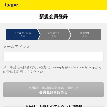
新規会員登録
メールアドレス
認証コード
会員情報
入力
入力
入力
メールアドレス
メール受信制限されている方は、noreply@notification.type.jpから
の受信を許可してください。
会員規約・個人情報の取り扱いに同意して
会員登録を始める
または、お持ちのアカウントで登録