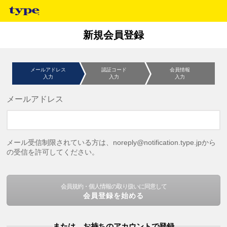
新規会員登録
メールアドレス
認証コード
会員情報
入力
入力
入力
メールアドレス
メール受信制限されている方は、noreply@notification.type.jpから
の受信を許可してください。
会員規約・個人情報の取り扱いに同意して
会員登録を始める
または、お持ちのアカウントで登録