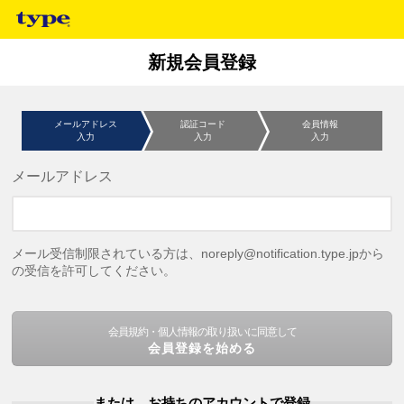
新規会員登録
メールアドレス
認証コード
会員情報
入力
入力
入力
メールアドレス
メール受信制限されている方は、noreply@notification.type.jpから
の受信を許可してください。
会員規約・個人情報の取り扱いに同意して
会員登録を始める
または、お持ちのアカウントで登録