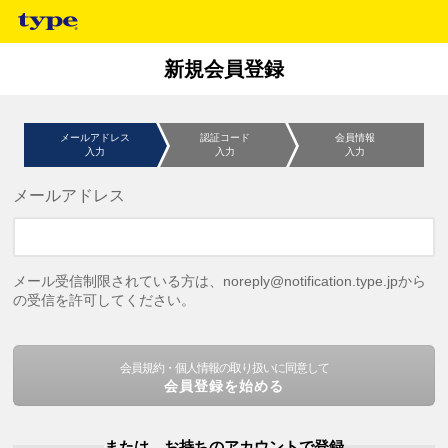
新規会員登録
メールアドレス
認証コード
会員情報
入力
入力
入力
メールアドレス
メール受信制限されている方は、noreply@notification.type.jpから
の受信を許可してください。
会員規約・個人情報の取り扱いに同意して
会員登録を始める
または、お持ちのアカウントで登録