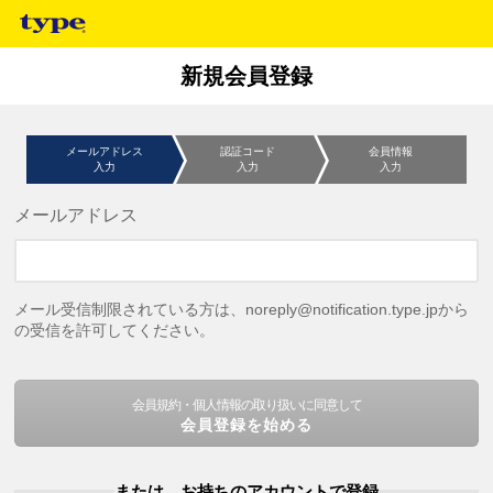
新規会員登録
メールアドレス
認証コード
会員情報
入力
入力
入力
メールアドレス
メール受信制限されている方は、noreply@notification.type.jpから
の受信を許可してください。
会員規約・個人情報の取り扱いに同意して
会員登録を始める
または、お持ちのアカウントで登録