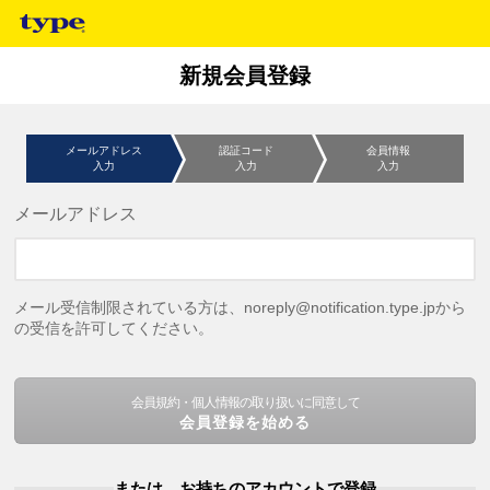
新規会員登録
メールアドレス
認証コード
会員情報
入力
入力
入力
メールアドレス
メール受信制限されている方は、noreply@notification.type.jpから
の受信を許可してください。
会員規約・個人情報の取り扱いに同意して
会員登録を始める
または、お持ちのアカウントで登録