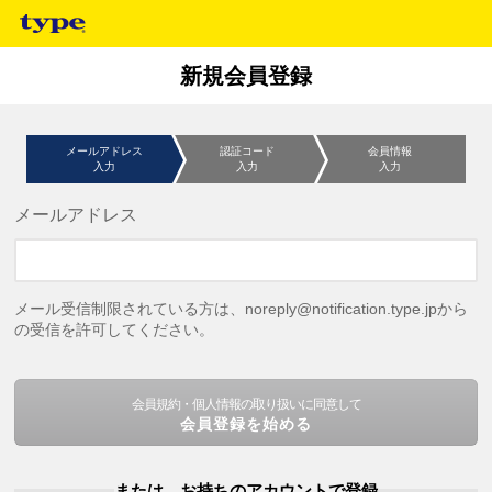
新規会員登録
メールアドレス
認証コード
会員情報
入力
入力
入力
メールアドレス
メール受信制限されている方は、noreply@notification.type.jpから
の受信を許可してください。
会員規約・個人情報の取り扱いに同意して
会員登録を始める
または、お持ちのアカウントで登録