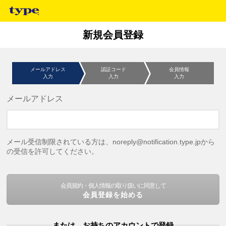
新規会員登録
メールアドレス
認証コード
会員情報
入力
入力
入力
メールアドレス
メール受信制限されている方は、noreply@notification.type.jpから
の受信を許可してください。
会員規約・個人情報の取り扱いに同意して
会員登録を始める
または、お持ちのアカウントで登録