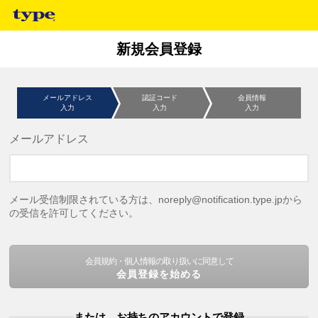
新規会員登録
メールアドレス
認証コード
会員情報
入力
入力
入力
メールアドレス
メール受信制限されている方は、noreply@notification.type.jpから
の受信を許可してください。
会員規約・個人情報の取り扱いに同意して
会員登録を始める
または、お持ちのアカウントで登録