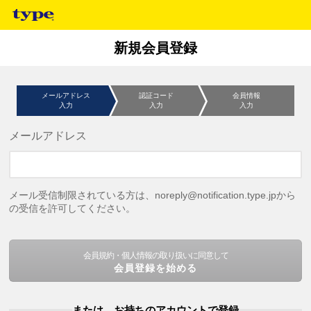
新規会員登録
メールアドレス
認証コード
会員情報
入力
入力
入力
メールアドレス
メール受信制限されている方は、noreply@notification.type.jpから
の受信を許可してください。
会員規約・個人情報の取り扱いに同意して
会員登録を始める
または、お持ちのアカウントで登録