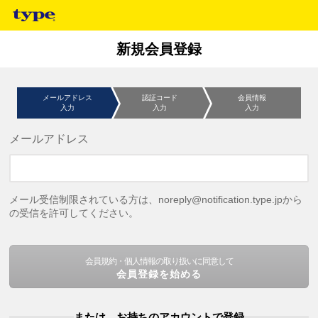
新規会員登録
メールアドレス
認証コード
会員情報
入力
入力
入力
メールアドレス
メール受信制限されている方は、noreply@notification.type.jpから
の受信を許可してください。
会員規約・個人情報の取り扱いに同意して
会員登録を始める
または、お持ちのアカウントで登録