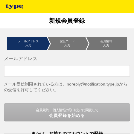
新規会員登録
メールアドレス
認証コード
会員情報
入力
入力
入力
メールアドレス
メール受信制限されている方は、noreply@notification.type.jpから
の受信を許可してください。
会員規約・個人情報の取り扱いに同意して
会員登録を始める
または、お持ちのアカウントで登録