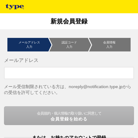
新規会員登録
メールアドレス
認証コード
会員情報
入力
入力
入力
メールアドレス
メール受信制限されている方は、noreply@notification.type.jpから
の受信を許可してください。
会員規約・個人情報の取り扱いに同意して
会員登録を始める
または、お持ちのアカウントで登録