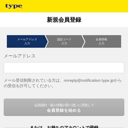
新規会員登録
メールアドレス
認証コード
会員情報
入力
入力
入力
メールアドレス
メール受信制限されている方は、noreply@notification.type.jpから
の受信を許可してください。
会員規約・個人情報の取り扱いに同意して
会員登録を始める
または、お持ちのアカウントで登録