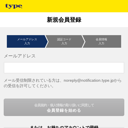
新規会員登録
メールアドレス
認証コード
会員情報
入力
入力
入力
メールアドレス
メール受信制限されている方は、noreply@notification.type.jpから
の受信を許可してください。
会員規約・個人情報の取り扱いに同意して
会員登録を始める
または、お持ちのアカウントで登録