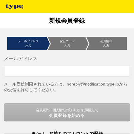
新規会員登録
メールアドレス
認証コード
会員情報
入力
入力
入力
メールアドレス
メール受信制限されている方は、noreply@notification.type.jpから
の受信を許可してください。
会員規約・個人情報の取り扱いに同意して
会員登録を始める
または、お持ちのアカウントで登録