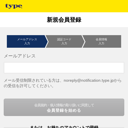
新規会員登録
メールアドレス
認証コード
会員情報
入力
入力
入力
メールアドレス
メール受信制限されている方は、noreply@notification.type.jpから
の受信を許可してください。
会員規約・個人情報の取り扱いに同意して
会員登録を始める
または、お持ちのアカウントで登録