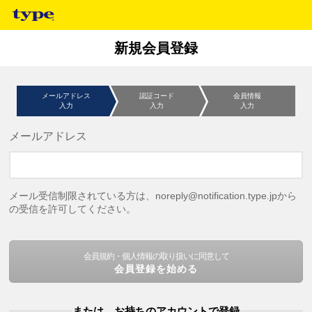
新規会員登録
メールアドレス
認証コード
会員情報
入力
入力
入力
メールアドレス
メール受信制限されている方は、noreply@notification.type.jpから
の受信を許可してください。
会員規約・個人情報の取り扱いに同意して
会員登録を始める
または、お持ちのアカウントで登録