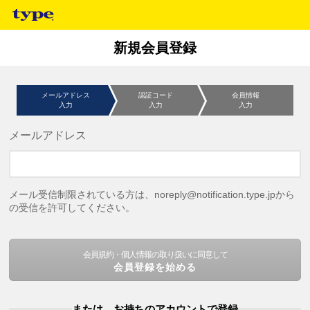
新規会員登録
メールアドレス
認証コード
会員情報
入力
入力
入力
メールアドレス
メール受信制限されている方は、noreply@notification.type.jpから
の受信を許可してください。
会員規約・個人情報の取り扱いに同意して
会員登録を始める
または、お持ちのアカウントで登録