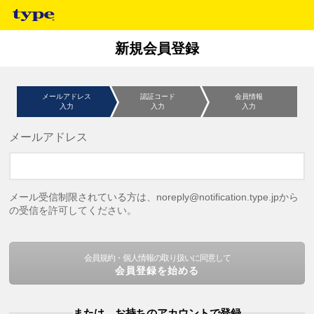
新規会員登録
メールアドレス
認証コード
会員情報
入力
入力
入力
メールアドレス
メール受信制限されている方は、noreply@notification.type.jpから
の受信を許可してください。
会員規約・個人情報の取り扱いに同意して
会員登録を始める
または、お持ちのアカウントで登録