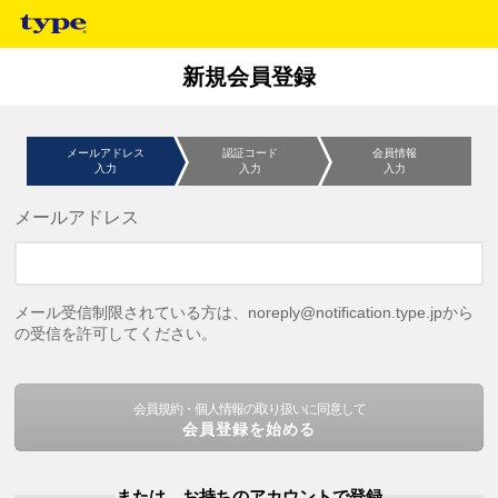
新規会員登録
メールアドレス
認証コード
会員情報
入力
入力
入力
メールアドレス
メール受信制限されている方は、noreply@notification.type.jpから
の受信を許可してください。
会員規約・個人情報の取り扱いに同意して
会員登録を始める
または、お持ちのアカウントで登録