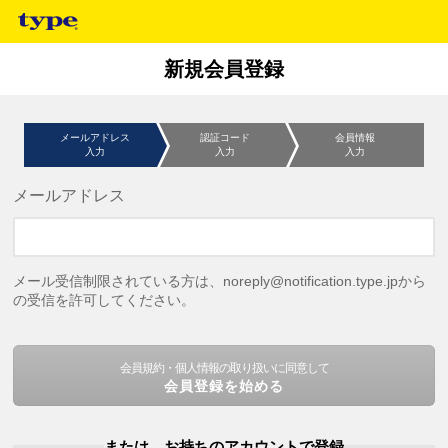
新規会員登録
メールアドレス
認証コード
会員情報
入力
入力
入力
メールアドレス
メール受信制限されている方は、noreply@notification.type.jpから
の受信を許可してください。
会員規約・個人情報の取り扱いに同意して
会員登録を始める
または、お持ちのアカウントで登録