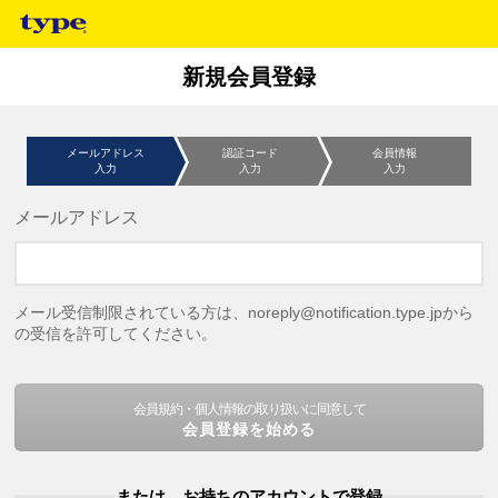
新規会員登録
メールアドレス
認証コード
会員情報
入力
入力
入力
メールアドレス
メール受信制限されている方は、noreply@notification.type.jpから
の受信を許可してください。
会員規約・個人情報の取り扱いに同意して
会員登録を始める
または、お持ちのアカウントで登録