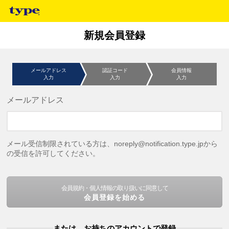
新規会員登録
メールアドレス
認証コード
会員情報
入力
入力
入力
メールアドレス
メール受信制限されている方は、noreply@notification.type.jpから
の受信を許可してください。
会員規約・個人情報の取り扱いに同意して
会員登録を始める
または、お持ちのアカウントで登録