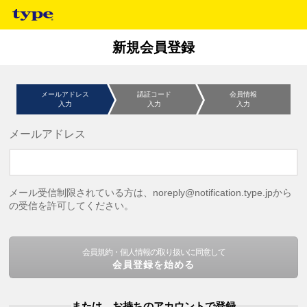
新規会員登録
メールアドレス
認証コード
会員情報
入力
入力
入力
メールアドレス
メール受信制限されている方は、noreply@notification.type.jpから
の受信を許可してください。
会員規約・個人情報の取り扱いに同意して
会員登録を始める
または、お持ちのアカウントで登録