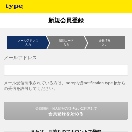
新規会員登録
メールアドレス
認証コード
会員情報
入力
入力
入力
メールアドレス
メール受信制限されている方は、noreply@notification.type.jpから
の受信を許可してください。
会員規約・個人情報の取り扱いに同意して
会員登録を始める
または、お持ちのアカウントで登録