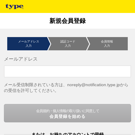
新規会員登録
メールアドレス
認証コード
会員情報
入力
入力
入力
メールアドレス
メール受信制限されている方は、noreply@notification.type.jpから
の受信を許可してください。
会員規約・個人情報の取り扱いに同意して
会員登録を始める
または、お持ちのアカウントで登録