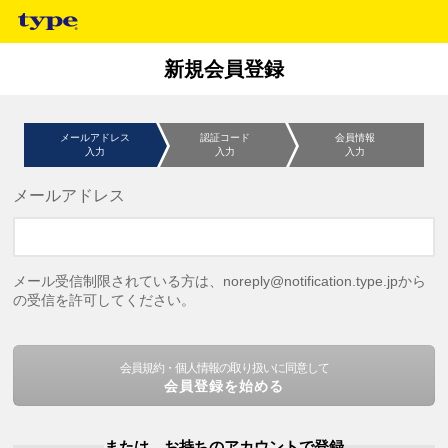
新規会員登録
メールアドレス
認証コード
会員情報
入力
入力
入力
メールアドレス
メール受信制限されている方は、noreply@notification.type.jpから
の受信を許可してください。
会員規約・個人情報の取り扱いに同意して
会員登録を始める
または、お持ちのアカウントで登録