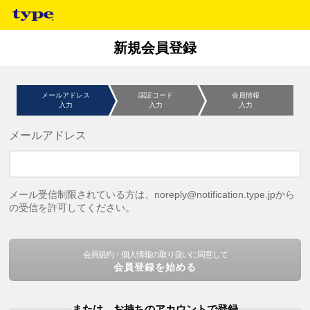
新規会員登録
メールアドレス
認証コード
会員情報
入力
入力
入力
メールアドレス
メール受信制限されている方は、noreply@notification.type.jpから
の受信を許可してください。
会員規約・個人情報の取り扱いに同意して
会員登録を始める
または、お持ちのアカウントで登録