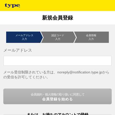
新規会員登録
メールアドレス
認証コード
会員情報
入力
入力
入力
メールアドレス
メール受信制限されている方は、noreply@notification.type.jpから
の受信を許可してください。
会員規約・個人情報の取り扱いに同意して
会員登録を始める
または、お持ちのアカウントで登録